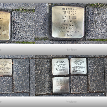
er
Nachher
er
Nachher