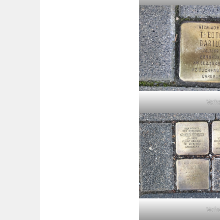
Vorh
Vorh