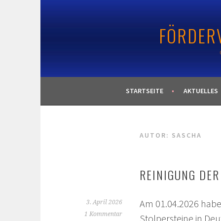
Springe
zum
FÖRDERV
Inhalt
STARTSEITE
AKTUELLES
AUTOR:
SASCHA
REINIGUNG DER
Am 01.04.2026 haben
3. April 2026
1 Kommentar
Stolpersteine in Deu