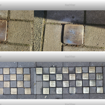
er
Nachher
er
Nachher
er
Nachher