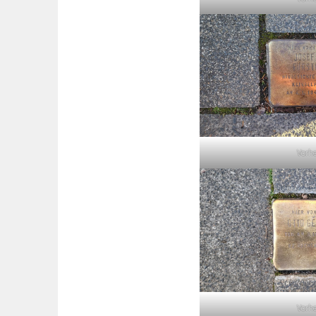
Vorh
Vorh