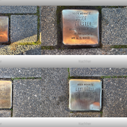
er
Nachher
er
Nachher