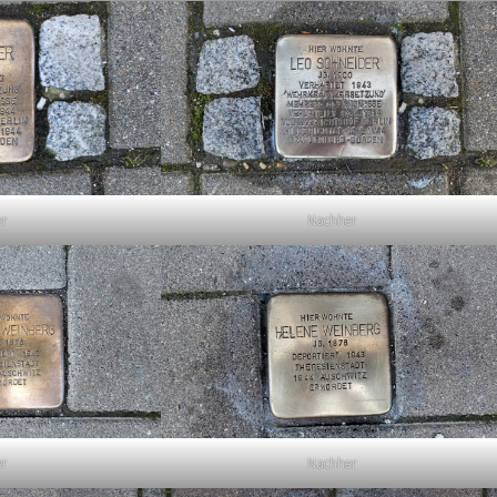
er
Nachher
er
Nachher