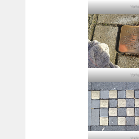
Vorh
Vorh
Vorh