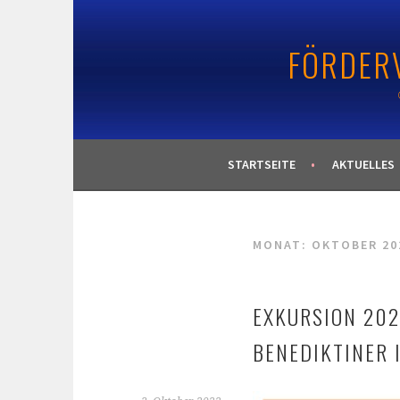
Springe
zum
FÖRDERV
Inhalt
STARTSEITE
AKTUELLES
MONAT:
OKTOBER 20
EXKURSION 202
BENEDIKTINER 