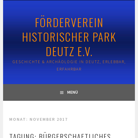
Springe
zum
FÖRDERVEREIN
Inhalt
HISTORISCHER PARK
DEUTZ E.V.
GESCHICHTE & ARCHÄOLOGIE IN DEUTZ, ERLEBBAR,
ERFAHRBAR
MENÜ
MONAT:
NOVEMBER 2017
TAGUNG: BÜRGERSCHAFTLICHES