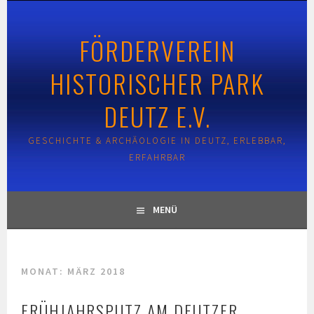
Springe
zum
FÖRDERVEREIN
Inhalt
HISTORISCHER PARK
DEUTZ E.V.
GESCHICHTE & ARCHÄOLOGIE IN DEUTZ, ERLEBBAR,
ERFAHRBAR
MENÜ
MONAT:
MÄRZ 2018
FRÜHJAHRSPUTZ AM DEUTZER