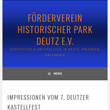
Springe
zum
FÖRDERVEREIN
Inhalt
HISTORISCHER PARK
DEUTZ E.V.
GESCHICHTE & ARCHÄOLOGIE IN DEUTZ, ERLEBBAR,
ERFAHRBAR
MENÜ
IMPRESSIONEN VOM 7. DEUTZER
KASTELLFEST