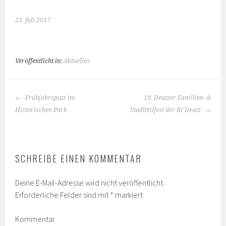
23. Juli 2017
Veröffentlicht in:
Aktuelles
BEITRAGS-
Frühjahrsputz im
19. Deutzer Familien- &
NAVIGATION
Historischen Park
Stadtteilfest der IG Deutz
SCHREIBE EINEN KOMMENTAR
Deine E-Mail-Adresse wird nicht veröffentlicht.
Erforderliche Felder sind mit
*
markiert
Kommentar