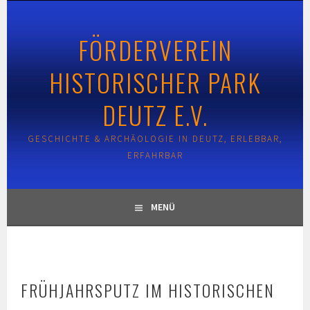
Springe
zum
FÖRDERVEREIN
Inhalt
HISTORISCHER PARK
DEUTZ E.V.
GESCHICHTE & ARCHÄOLOGIE IN DEUTZ, ERLEBBAR,
ERFAHRBAR
MENÜ
FRÜHJAHRSPUTZ IM HISTORISCHEN