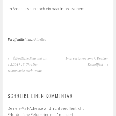
Im Anschluss nun noch ein paar Impressionen:
Veröffentlicht in:
Aktuelles
BEITRAGS-
Öffentliche Führung am
Impressionen vom 7. Deutzer
NAVIGATION
4.3.2017 15 Uhr: Der
Kastellfest
Historische Park Deutz
SCHREIBE EINEN KOMMENTAR
Deine E-Mail-Adresse wird nicht veröffentlicht.
Erforderliche Felder sind mit
*
markiert