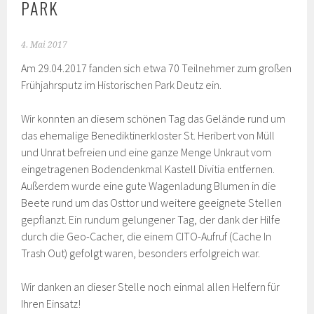
PARK
4. Mai 2017
Am 29.04.2017 fanden sich etwa 70 Teilnehmer zum großen
Frühjahrsputz im Historischen Park Deutz ein.
Wir konnten an diesem schönen Tag das Gelände rund um
das ehemalige Benediktinerkloster St. Heribert von Müll
und Unrat befreien und eine ganze Menge Unkraut vom
eingetragenen Bodendenkmal Kastell Divitia entfernen.
Außerdem wurde eine gute Wagenladung Blumen in die
Beete rund um das Osttor und weitere geeignete Stellen
gepflanzt. Ein rundum gelungener Tag, der dank der Hilfe
durch die Geo-Cacher, die einem CITO-Aufruf (Cache In
Trash Out) gefolgt waren, besonders erfolgreich war.
Wir danken an dieser Stelle noch einmal allen Helfern für
Ihren Einsatz!