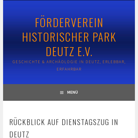
Springe
zum
FÖRDERVEREIN
Inhalt
HISTORISCHER PARK
DEUTZ E.V.
GESCHICHTE & ARCHÄOLOGIE IN DEUTZ, ERLEBBAR,
ERFAHRBAR
MENÜ
RÜCKBLICK AUF DIENSTAGSZUG IN
DEUTZ