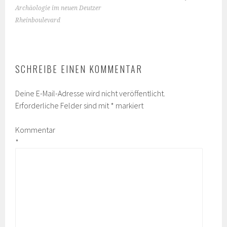
NAVIGATION
Archäologie im neuen Deutzer
Rheinboulevard
SCHREIBE EINEN KOMMENTAR
Deine E-Mail-Adresse wird nicht veröffentlicht.
Erforderliche Felder sind mit
*
markiert
Kommentar
*