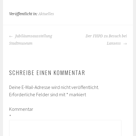
Veröffentlicht in:
Aktuelles
BEITRAGS-
Jubiläumsausstellung
Der FHPD zu Besuch bei
NAVIGATION
Stadtmuseum
Lanxess
SCHREIBE EINEN KOMMENTAR
Deine E-Mail-Adresse wird nicht veröffentlicht.
Erforderliche Felder sind mit
*
markiert
Kommentar
*