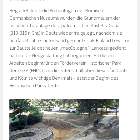
16. September 2013
Begleitet durch die Archäologen des Römisch-
Germanischen Museums wurden die Grundmauern der
östlichen Toranlage des spätrömischen Kastells Divitia
(310-315 n.Chr.) in Deutz wieder freigelegt, nachdem sie
nun fast 4 Jahre -unter Sand geschützt- als Einfahrt bzw. Tor
zur Baustelle des neuen „maxCologne“ (Lanxess) gedient
hatten. Die Neugestaltung hat begonnen. Mit diesen
Arbeiten beginnt für den Förderverein Historischer Park
Deutz e.V. (FHPD) nun die Patenschaft über dieses für Deutz
und Köln so wichtige Denkmals – es ist der Beginn des
Historischen Parks Deutz !