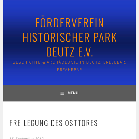
Springe
zum
FÖRDERVEREIN
Inhalt
HISTORISCHER PARK
DEUTZ E.V.
GESCHICHTE & ARCHÄOLOGIE IN DEUTZ, ERLEBBAR,
ERFAHRBAR
MENÜ
FREILEGUNG DES OSTTORES