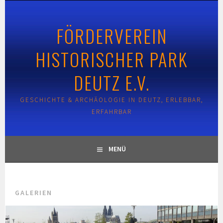
Springe
zum
FÖRDERVEREIN
Inhalt
HISTORISCHER PARK
DEUTZ E.V.
GESCHICHTE & ARCHÄOLOGIE IN DEUTZ, ERLEBBAR,
ERFAHRBAR
MENÜ
GALERIEN