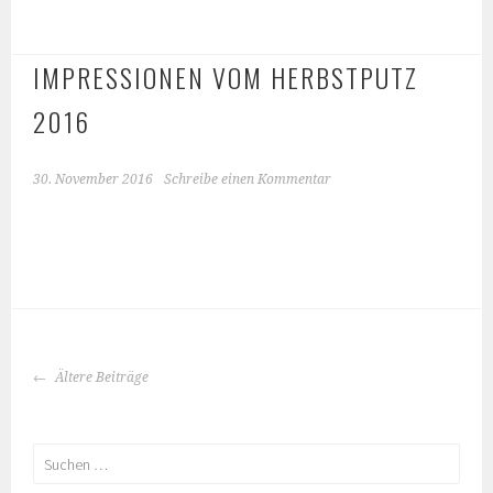
IMPRESSIONEN VOM HERBSTPUTZ
2016
30. November 2016
Schreibe einen Kommentar
BEITRAGS-
Ältere Beiträge
NAVIGATION
Suchen
nach: