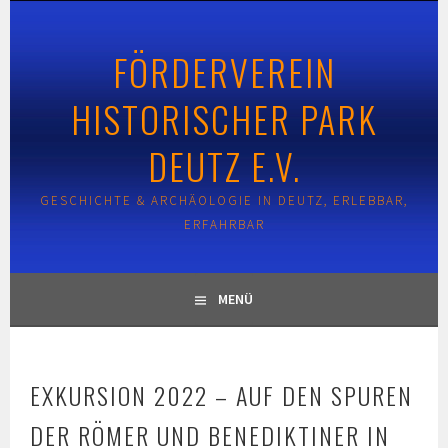
Springe
zum
FÖRDERVEREIN
Inhalt
HISTORISCHER PARK
DEUTZ E.V.
GESCHICHTE & ARCHÄOLOGIE IN DEUTZ, ERLEBBAR,
ERFAHRBAR
MENÜ
EXKURSION 2022 – AUF DEN SPUREN
DER RÖMER UND BENEDIKTINER IN