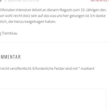
U
9. September 2021 um 8:50
ANTWORTEN
t Monaten intensiver Arbeit an diesem Magazin zum 10-Jährigen des
ir wohl recht stolz sein auf das was uns hier gelungen ist. Ich danke
zlich, die hierzu beigetragen haben.
 Tremblau
KOMMENTAR
nicht veröffentlicht.
Erforderliche Felder sind mit
*
markiert