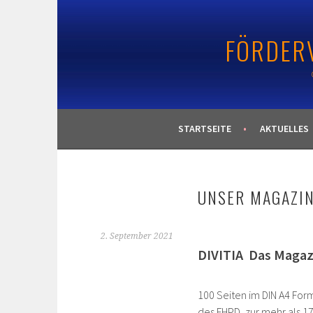
Springe
zum
FÖRDERV
Inhalt
STARTSEITE
AKTUELLES
UNSER MAGAZIN 
2. September 2021
DIVITIA Das Magaz
100 Seiten im DIN A4 For
des FHPD, zur mehr als 1