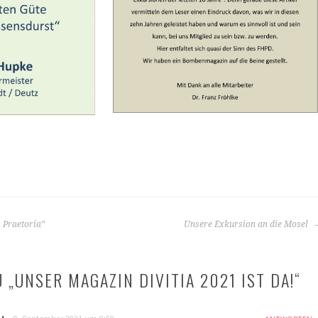
 Praetoria“
Unsere Exkursion an die Mosel
 „
UNSER MAGAZIN DIVITIA 2021 IST DA!
“