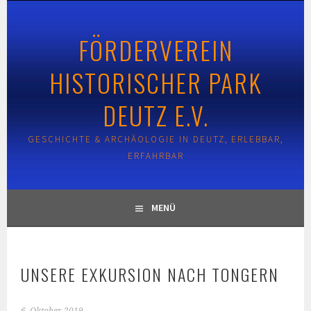
Springe
zum
FÖRDERVEREIN
Inhalt
HISTORISCHER PARK
DEUTZ E.V.
GESCHICHTE & ARCHÄOLOGIE IN DEUTZ, ERLEBBAR,
ERFAHRBAR
MENÜ
UNSERE EXKURSION NACH TONGERN