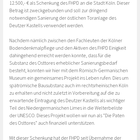
12.500,- € als Schenkung des FHPD an die Stadt Köln. Dieser
Betrag ist zweckgebunden und soll zur dringend
notwendigen Sanierung der östlichen Toranlage des
Deutzer Kastells verwendet werden.
Nachdem nämlich zwischen den Fachleuten der Kölner
Bodendenkmalpflege und den Aktiven des FHPD Einigkeit
dahingehend erreicht werden konnte, dass für die
Substanz des Osttores erheblicher Sanierungsbedarf
besteht, konnten wir hier mit dem Römisch-Germanischen
Museum ein gemeinsames Projekt ins Leben rufen. Dies um
spätrömische Bausubstanz auch im rechtsrheinischen Köln
zu erhalten und nicht zuletzt in Vorbereitung auf die zu
erwartende Eintragung des Deutzer Kastells als wichtiger
Teil des Niedergermanischen Limes in die Welterbeliste
der UNESCO. Dieses Projekt wollen wir nun als “Die Paten
des Osttores” auch finanziell unterstützen.
Mit dieser Schenkung hat der FHPD seit Übernahme der