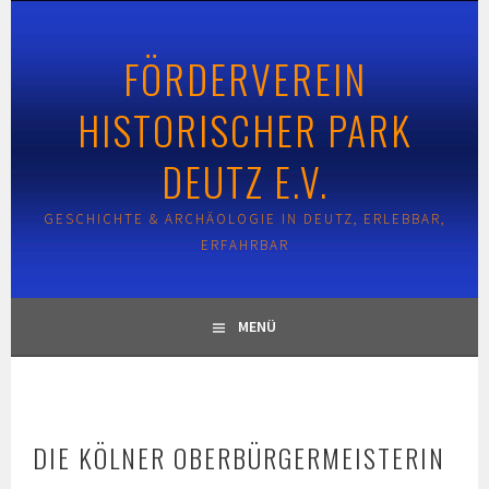
Springe
zum
FÖRDERVEREIN
Inhalt
HISTORISCHER PARK
DEUTZ E.V.
GESCHICHTE & ARCHÄOLOGIE IN DEUTZ, ERLEBBAR,
ERFAHRBAR
MENÜ
DIE KÖLNER OBERBÜRGERMEISTERIN