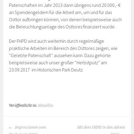
Patenschaften im Jahr 2013 dann übrigens rund 20.000,- €
an Spendengeldern für die Arbeit am, um und für das
Osttor aufbringen können, von denen beispielsweise auch
die Beleuchtungsanlage des Osttores finanziert wurde.
Der FHPD wird auch weiterhin durch regelmäßige
praktische Arbeiten im Bereich des Osttores zeigen, wie
“Gelebte Patenschaft” aussehen kann. Dazu gehörte
beispielsweise auch unser großer “Herbstputz” am
23.09.2017 im Historischen Park Deutz.
Veröffentlicht in:
Aktuelles
BEITRAGS-
Impressionen vom
Mit dem FHPD in den Advent