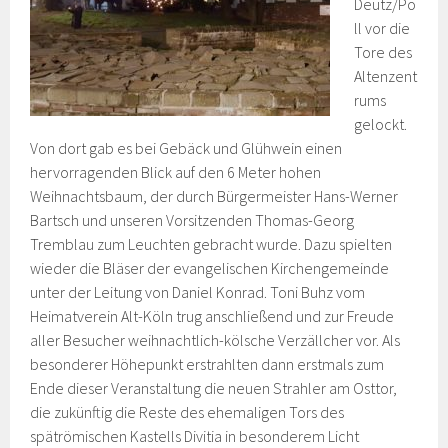
Deutz/Po
ll vor die
Tore des
Altenzent
rums
gelockt.
Von dort gab es bei Gebäck und Glühwein einen
hervorragenden Blick auf den 6 Meter hohen
Weihnachtsbaum, der durch Bürgermeister Hans-Werner
Bartsch und unseren Vorsitzenden Thomas-Georg
Tremblau zum Leuchten gebracht wurde. Dazu spielten
wieder die Bläser der evangelischen Kirchengemeinde
unter der Leitung von Daniel Konrad. Toni Buhz vom
Heimatverein Alt-Köln trug anschließend und zur Freude
aller Besucher weihnachtlich-kölsche Verzällcher vor. Als
besonderer Höhepunkt erstrahlten dann erstmals zum
Ende dieser Veranstaltung die neuen Strahler am Osttor,
die zukünftig die Reste des ehemaligen Tors des
spätrömischen Kastells Divitia in besonderem Licht