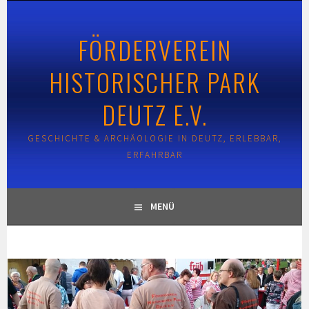
Springe
zum
FÖRDERVEREIN
Inhalt
HISTORISCHER PARK
DEUTZ E.V.
GESCHICHTE & ARCHÄOLOGIE IN DEUTZ, ERLEBBAR,
ERFAHRBAR
MENÜ